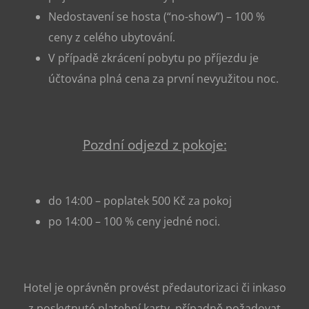
Nedostavení se hosta (“no-show”) – 100 %
ceny z celého ubytování.
V případě zkrácení pobytu po příjezdu je
účtována plná cena za první nevyužitou noc.
Pozdní odjezd z pokoje:
do 14:00 – poplatek 500 Kč za pokoj
po 14:00 – 100 % ceny jedné noci.
Hotel je oprávněn provést předautorizaci či inkaso
z poskytnuté platební karty, případně požadovat