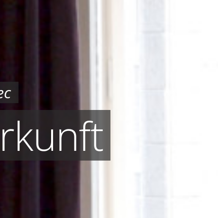
ec
erkunft