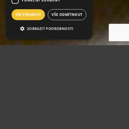
FUNKČNÍ SOUBORY
VŠE PŘIJMOUT
VŠE ODMÍTNOUT
ZOBRAZIT PODROBNOSTI
UBYTOVÁNÍ
Pokoje jsou stylově zařízené pro
nerušený odpočinek