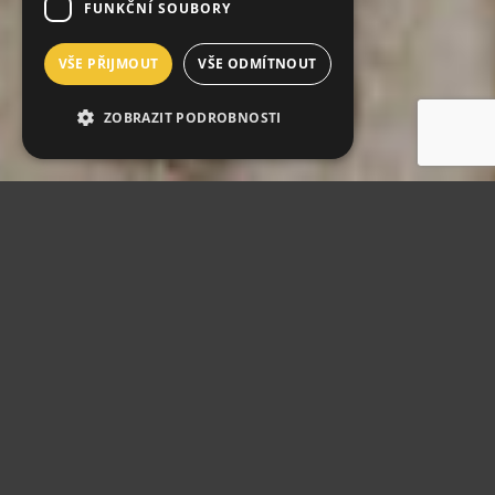
FUNKČNÍ SOUBORY
VŠE PŘIJMOUT
VŠE ODMÍTNOUT
ZOBRAZIT PODROBNOSTI
Hotel PRAHA
Hotel PRAHA byl postaven v secesním stylu
a uveden do provozu již v roce 1905
.