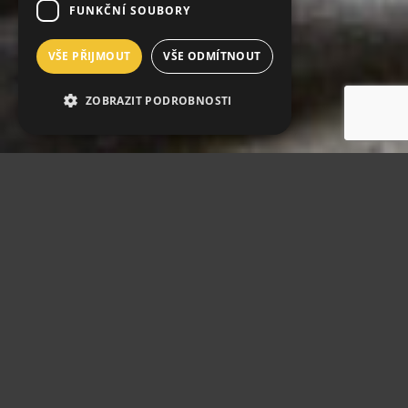
FUNKČNÍ SOUBORY
VŠE PŘIJMOUT
VŠE ODMÍTNOUT
ZOBRAZIT PODROBNOSTI
ABOUT US
Art Nouveau hotel with history
Hotel PRAHA
with
Art Nouveau
style was built in